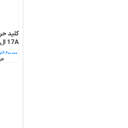
کلید حرارتی MMS-32S
17A ال اس
تومان
افزودن به سبد خرید