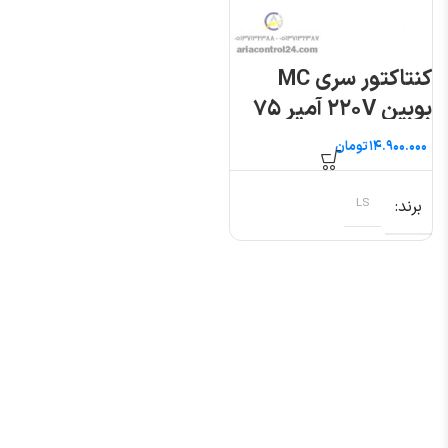
کنتاکتور سری MC
بوبین ۲۲۰V آمپر ۷۵
ال اس
تومان
برند
LS