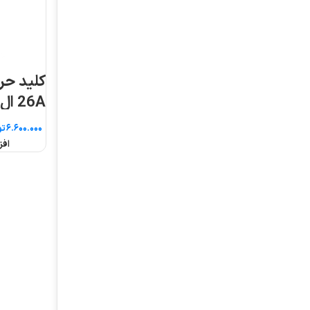
کلید حرارتی MMS-32S
26A ال اس
تومان
افزودن به سبد خرید