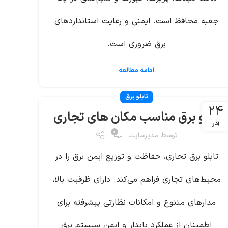
ی
ی
ر
ا،