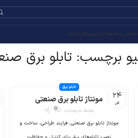
0
۰
تومان
رق صنعتی
تابلو برق
۲۴
مونتاژ تابلو برق باغی
آذر
۰
توسط
مدیرسایت
 ساخت و
مونتاژ تابلو برق باغی شامل نصب قطعات الکتری
اظت
مانند کلیدها، پریزها، فیوزها و سیم‌کشی در ی