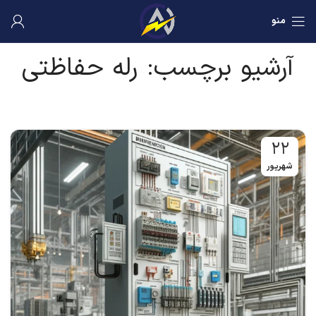
منو
آرشیو برچسب: رله حفاظتی
۲۲
شهریور