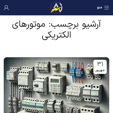
منو
آرشیو برچسب: موتورهای
الکتریکی
۳۱
شهریور