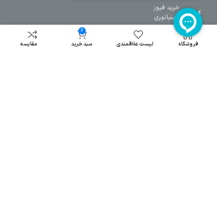
خرید فیوز
مینیاتوری
خرید میکرو
0
سوئیچ
فروشگاه
لیست علاقمندی
سبد خرید
مقایسه
خرید پدال
صنعتی
تمامی حقوق مطالب و سایت نزد شرکت اریا کنترل میباشد.
© کليه حقوق مادی و معنوی اين سايت متعلق به فروشگاه آریا کنترل ميباشد
| .
. .
|