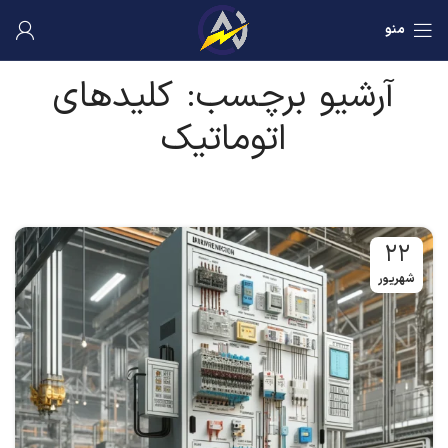
منو
آرشیو برچسب: کلیدهای
اتوماتیک
۲۲
شهریور