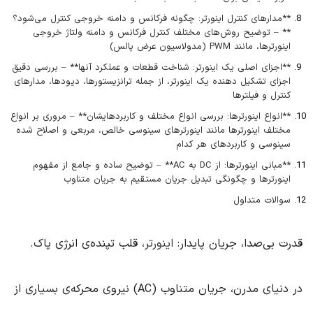
**مدارهای کنترل اینورتر: چگونه فرکانس و دامنه خروجی کنترل می‌شود؟
** – توضیح روش‌های مختلف کنترل فرکانس و دامنه ولتاژ خروجی
اینورترها، مانند PWM (مدولاسیون عرض پالس)
**اجزای اصلی یک اینورتر: شناخت قطعات و عملکرد آنها** – بررسی دقیق
اجزای تشکیل دهنده یک اینورتر، از جمله ترانزیستورها، دیودها، مدارهای
کنترل و فیلترها
**انواع اینورترها: بررسی انواع مختلف و کاربردهایشان** – مروری بر انواع
مختلف اینورترها مانند اینورترهای سینوسی خالص، مربعی و اصلاح شده
سینوسی و کاربردهای هر کدام
**مبانی اینورترها: از DC به AC** – توضیح ساده و جامع از مفهوم
اینورترها و چگونگی تبدیل جریان مستقیم به جریان متناوب
سوالات متداول
قدرت بی‌صدا، جریان پایدار:
اینورتر
، قلب تپنده‌ی انرژی پاک.
در دنیای مدرن، جریان متناوب (AC) نیروی محرکه‌ی بسیاری از