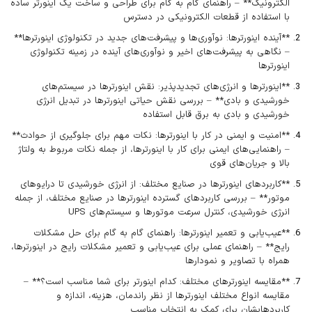
الکترونیک** – راهنمای گام به گام برای طراحی و ساخت یک اینورتر ساده
با استفاده از قطعات الکترونیکی در دسترس
**آینده اینورترها: نوآوری‌ها و پیشرفت‌های جدید در تکنولوژی اینورترها**
– نگاهی به پیشرفت‌های اخیر و نوآوری‌های آینده در زمینه تکنولوژی
اینورترها
**اینورترها و انرژی‌های تجدیدپذیر: نقش اینورترها در سیستم‌های
خورشیدی و بادی** – بررسی نقش حیاتی اینورترها در تبدیل انرژی
خورشیدی و بادی به برق قابل استفاده
**امنیت و ایمنی در کار با اینورترها: نکات مهم برای جلوگیری از حوادث**
– راهنمایی‌های ایمنی برای کار با اینورترها، از جمله نکات مربوط به ولتاژ
بالا و جریان‌های قوی
**کاربردهای اینورترها در صنایع مختلف: از انرژی خورشیدی تا درایوهای
موتور** – بررسی کاربردهای گسترده اینورترها در صنایع مختلف، از جمله
انرژی خورشیدی، کنترل سرعت موتورها و سیستم‌های UPS
**عیب‌یابی و تعمیر اینورترها: راهنمای گام به گام برای حل مشکلات
رایج** – راهنمای عملی برای عیب‌یابی و تعمیر مشکلات رایج در اینورترها،
همراه با تصاویر و نمودارها
**مقایسه اینورترهای مختلف: کدام اینورتر برای شما مناسب است؟** –
مقایسه انواع مختلف اینورترها از نظر راندمان، هزینه، اندازه و
کاربردهایشان برای کمک به انتخاب مناسب