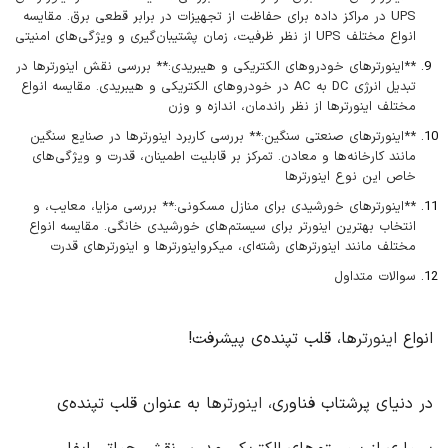
UPS در مراکز داده برای حفاظت از تجهیزات در برابر قطعی برق. مقایسه
انواع مختلف UPS از نظر ظرفیت، زمان پشتیبان‌گیری و ویژگی‌های امنیتی
**اینورترهای خودروهای الکتریکی و هیبریدی:** بررسی نقش اینورترها در
تبدیل انرژی DC به AC در خودروهای الکتریکی و هیبریدی. مقایسه انواع
مختلف اینورترها از نظر راندمان، اندازه و وزن
**اینورترهای صنعتی سنگین:** بررسی کاربرد اینورترها در صنایع سنگین
مانند کارخانه‌ها و معادن. تمرکز بر قابلیت اطمینان، قدرت و ویژگی‌های
خاص این نوع اینورترها
**اینورترهای خورشیدی برای منازل مسکونی:** بررسی مزایا، معایب، و
انتخاب بهترین اینورتر برای سیستم‌های خورشیدی خانگی. مقایسه انواع
مختلف مانند اینورترهای رشته‌ای، میکرواینورترها و اینورترهای قدرت
سوالات متداول
انواع
اینورتر
ها، قلب تپنده‌ی پیشرفت!
در دنیای پرشتاب فناوری،
اینورتر
ها به عنوان قلب تپنده‌ی