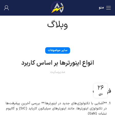
منو
وبلاگ
سایر موضوعات
انواع اینورترها بر اساس کاربرد
مدیرسایت
۲۶
فهرست
دی
**آشنایی با تکنولوژی‌های جدید در اینورترها:** بررسی آخرین پیشرفت‌ها
در تکنولوژی اینورترها، مانند اینورترهای سیلیکون کارباید (SiC) و گالیوم
نیترات (GaN)