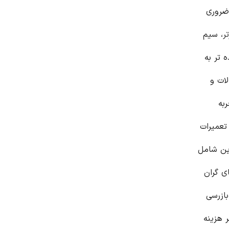
ضروری
تر
، سیم
 تر به
لات و
به
تعمیرات
این شامل
ی گران
بازرسی
ر هزینه