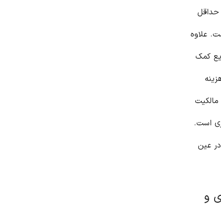
 حداقل
ت. علاوه
یع کمک
زینه
 مالکیت
ری است.
در عین
ی و