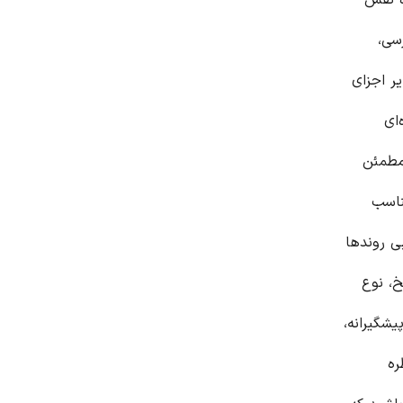
ه نقش
سی،
ر اجزای
ای
 مطمئن
ناسب
ی روندها
خ، نوع
یشگیرانه،
ره