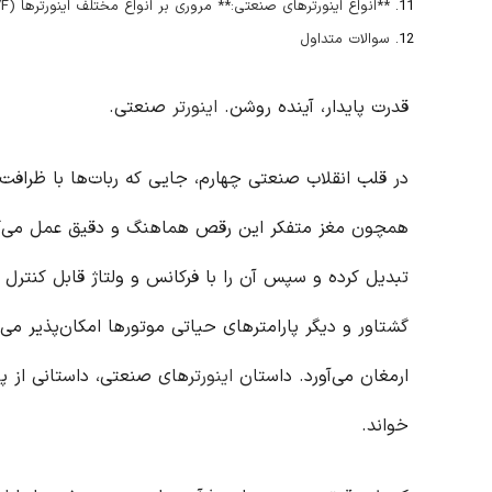
**انواع اینورترهای صنعتی:** مروری بر انواع مختلف اینورترها (V/F، برداری، بدون سنسور، و …) و کاربردهای هر کدام
سوالات متداول
قدرت پایدار، آینده روشن.
اینورتر
صنعتی.
در قلب انقلاب صنعتی چهارم، جایی که ربات‌ها با ظرافت
همچون مغز متفکر این رقص هماهنگ و دقیق عمل می‌کنند
تبدیل کرده و سپس آن را با فرکانس و ولتاژ قابل کنترل ب
گشتاور و دیگر پارامترهای حیاتی موتورها امکان‌پذیر می‌
ارمغان می‌آورد. داستان
اینورتر
های صنعتی، داستانی از پ
خواند.