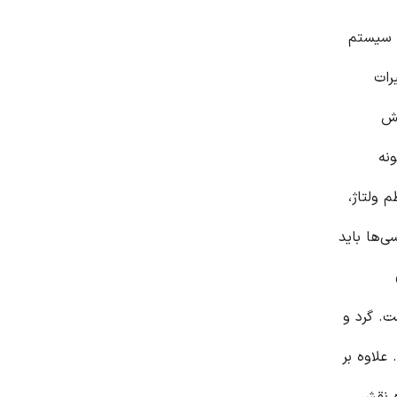
ی سیستم
رات
یش
نه
 ولتاژ،
‌ها باید
ست. گرد و
علاوه بر