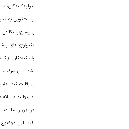
 تولیدکنندگان، به اهمیت نوآوری در طراحی و تنوع محصولات اشاره شد
سخگویی به سلیقه‌های متنوع مشتریان دارند. این رویکرد، به ویژه د
س وسیع‌تر، نگاهی به بازار آسیا نشان می‌دهد که رقابت در این منطق
کنولوژی‌های پیشرفته و سرمایه گذاری‌های کلان، محصولات با کیفیت و ن
ولیدکنندگان بزرگ فلوتر در آسیای جنوب شرقی، به اهمیت تحقیق و تو
شد. این شرکت، با سرمایه‌گذاری در تحقیق و توسعه، توانسته است 
هانی رقابت کند. علاوه بر کیفیت و نوآوری، قیمت نیز یکی از عوامل 
 که بتوانند با ارائه محصولات با کیفیت و قیمت مناسب، نیازهای مشتر
این راستا، مدیریت زنجیره تامین و بهینه‌سازی فرآیند تولید، نق
ی‌کند. این موضوع در مصاحبه‌های انجام شده با تولیدکنندگان مختلف