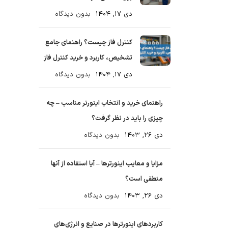
ه
جامع
ل فاز
ه
– چه
نها
ای