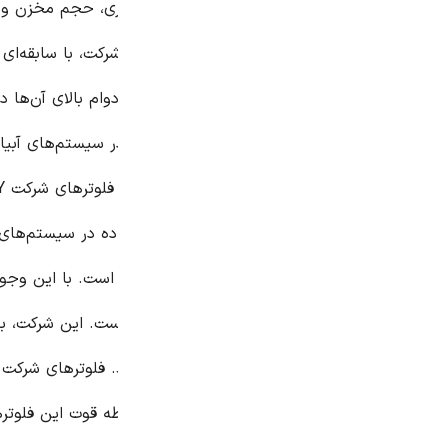
، حجم مخزن و شرایط آب و هوایی بستگی دارد. اولین فلوتری که به 
 شرکت X است. این شرکت، با سابقه‌ای طولانی در تولید تجهیزات آبیاری، فلوترهایی ب
 دوام بالای آن‌ها در برابر شرایط سخت آب و هوایی و همچنین قیم
می‌پردازیم. برخلاف فلوترهای شرکت X، فلوترهای شرکت Y از طراحی پیشرفته‌تری برخوردا
ده در سیستم‌های آبیاری بزرگ‌تر و پیچیده‌تر مناسب‌تر می‌کند. با ا
های شرکت X کمی بالاتر است. با این وجود، کیفیت و دقت عملکرد آن‌ها، این افزایش
تر در لیست ما، محصول شرکت Z است. این شرکت، با تمرکز بر تولید محصولات با کیفیت بالا و 
مناسبی در بازار ایران و آسیا کسب کند. فلوترهای شرکت Z، از نظر دوام و عملکرد، در سط