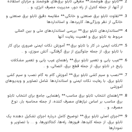
**تابلو برق هوشمند:** معرفی تابلو برق‌های هوشمند و مزایای استفاده
از آنها، از جمله کنترل از راه دور، مدیریت مصرف انرژی، و ..
**تفاوت تابلو برق صنعتی و خانگی:** مقایسه دقیق تابلو برق صنعتی و
خانگی از نظر ویژگی‌ها، کاربردها، و استانداردها
**استانداردهای تابلو برق:** بررسی استانداردهای ملی و بین المللی
مربوط به تابلو برق و اهمیت رعایت آنها
**نکات ایمنی در کار با تابلو برق:** آموزش نکات ایمنی ضروری برای کار
با تابلو برق، از جمله جلوگیری از برق گرفتگی، آتش سوزی، و ..
**عیب یابی و تعمیر تابلو برق:** راهنمای عیب یابی و تعمیر مشکلات
رایج در تابلو برق، از جمله قطع برق، اتصالی، و ..
**نصب و سیم کشی تابلو برق:** آموزش گام به گام نصب و سیم کشی
تابلو برق، با رعایت نکات ایمنی و استانداردها. شامل تصاویر و ویدیوهای
آموزشی
**راهنمای انتخاب تابلو برق مناسب:** راهنمایی جامع برای انتخاب تابلو
برق مناسب بر اساس نیازهای مصرف کننده، از جمله محاسبه بار، نوع
مصرف، و ..
**اجزای اصلی تابلو برق:** توضیح کامل درباره اجزای تشکیل دهنده یک
تابلو برق، از جمله کلیدها، فیوزها، رله‌ها، کنتاکتورها، و … با تصاویر و
نمودارها