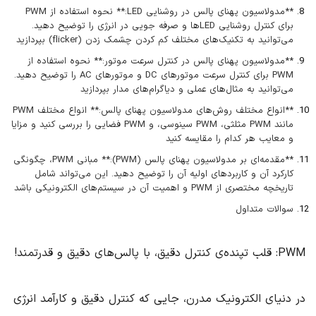
**مدولاسیون پهنای پالس در روشنایی LED:** نحوه استفاده از PWM
برای کنترل روشنایی LEDها و صرفه جویی در انرژی را توضیح دهید.
می‌توانید به تکنیک‌های مختلف کم کردن چشمک زدن (flicker) بپردازید
**مدولاسیون پهنای پالس در کنترل سرعت موتور:** نحوه استفاده از
PWM برای کنترل سرعت موتورهای DC و موتورهای AC را توضیح دهید.
می‌توانید به مثال‌های عملی و دیاگرام‌های مدار بپردازید
**انواع مختلف روش‌های مدولاسیون پهنای پالس:** انواع مختلف PWM
مانند PWM مثلثی، PWM سینوسی، و PWM فضایی را بررسی کنید و مزایا
و معایب هر کدام را مقایسه کنید
**مقدمه‌ای بر مدولاسیون پهنای پالس (PWM):** مبانی PWM، چگونگی
کارکرد آن و کاربردهای اولیه آن را توضیح دهید. این می‌تواند شامل
تاریخچه مختصری از PWM و اهمیت آن در سیستم‌های الکترونیکی باشد
سوالات متداول
PWM: قلب تپنده‌ی کنترل دقیق، با پالس‌های دقیق و قدرتمند!
در دنیای الکترونیک مدرن، جایی که کنترل دقیق و کارآمد انرژی