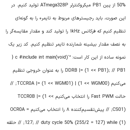
50% از پین PB1 میکروکنترلر ATmega328P تولید کنیم. در
این صورت، باید رجیسترهای مربوط به تایمر۰ را به گونه‌ای
تنظیم کنیم که فرکانس ۱kHz را تولید کند و مقدار مقایسه‌گر را
به نصف مقدار بیشینه شمارنده تایمر تنظیم کنیم. کد زیر یک
نمونه ساده از این کار است: “`c #include int main(void) {
DDRB |= (1 << PB1); // PB1 را به عنوان خروجی تنظیم
می‌کنیم TCCR0A |= (1 << WGM01) | (1 << WGM00); //
حالت Fast PWM را انتخاب می‌کنیم TCCR0B |= (1 <<
CS01); // پیش‌تقسیم‌کننده ۸ را انتخاب می‌کنیم OCR0A =
127; // duty cycle 50% (255/2 = 127) while (1); // حلقه