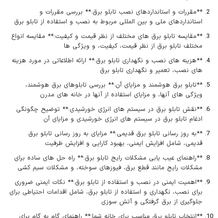
**مقررات و استانداردهای نصب تابلو برق:** بررسی مقررات و
استانداردهای ملی و بین المللی مربوط به نصب و استفاده از تابلو برق
**مقایسه تابلو برق های مختلف از نظر قیمت و کیفیت:** مقایسه انواع
مختلف تابلو برق از نظر قیمت، کیفیت، و ویژگی ها
**هزینه های نصب و نگهداری تابلو برق:** ارائه اطلاعاتی در مورد هزینه
های نصب، تعمیر و نگهداری تابلو برق
**تابلو برق هوشمند و مزایای آن:** بررسی تابلوهای برق هوشمند،
ویژگی های آنها، و مزایای استفاده از آنها در خانه های مدرن
**نقش تابلو برق در سیستم های انرژی خورشیدی:** توضیح چگونگی
ادغام تابلو برق در سیستم های انرژی خورشیدی و مزایای آن
**به روز رسانی تابلو برق قدیمی:** مزایای به روز رسانی تابلو برق
قدیمی، شامل افزایش ایمنی، بهبود کارایی و افزایش ظرفیت
**راهنمای عیب یابی مشکلات رایج تابلو برق:** راه حل های ساده برای
مشکلات رایج مانند قطع برق، فیوزهای سوخته، و مشکلات سیم کشی
**اهمیت ایمنی در نصب و استفاده از تابلو برق:** نکات ایمنی ضروری
برای نصب، نگهداری و استفاده از تابلو برق، شامل اقدامات احتیاطی برای
جلوگیری از برق گرفتگی و آتش سوزی
**انتخاب تابلو برق مناسب برای خانه شما:** راهنمای گام به گام برای