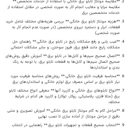
**مقایسه مونتاژ تابلو برق خانگی با استفاده از خدمات متخصص:**
مقایسه مزایا و معایب انجام کار به صورت شخصی در مقابل استفاده از
خدمات متخصصین برق
**هزینه مونتاژ تابلو برق خانگی:** بررسی هزینه‌های مختلف شامل خرید
قطعات، ابزار و دستمزد نیروی متخصص (در صورت عدم انجام کار به
صورت شخصی)
**عیب یابی و رفع مشکلات رایج در تابلو برق خانگی:** راهنمای حل
مشکلات رایج مانند قطع برق، فیوز سوختن، و سایر مشکلات احتمالی
**اتصال صحیح سیم‌ها و کابل‌ها در تابلو برق:** آموزش دقیق روش‌های
صحیح اتصال سیم‌ها و کابل‌ها به قطعات تابلو برق، با توجه به رنگ
بندی و استانداردها
**محاسبه ظرفیت تابلو برق خانگی:** روش‌های محاسبه ظرفیت مورد
نیاز تابلو برق بر اساس مصرف برق لوازم خانگی و استانداردهای برق
**انواع تابلوهای برق خانگی و کاربرد آنها:** معرفی انواع مختلف تابلو
برق (مثلا فلزی، پلاستیکی، روکار، توکار) و کاربرد هر کدام در شرایط
مختلف
**مراحل گام به گام مونتاژ تابلو برق خانگی:** آموزش تصویری و متنی
دقیق از مراحل مونتاژ، از آماده سازی تا نصب نهایی
**انتخاب صحیح قطعات و تجهیزات تابلو برق:** راهنمایی در انتخاب