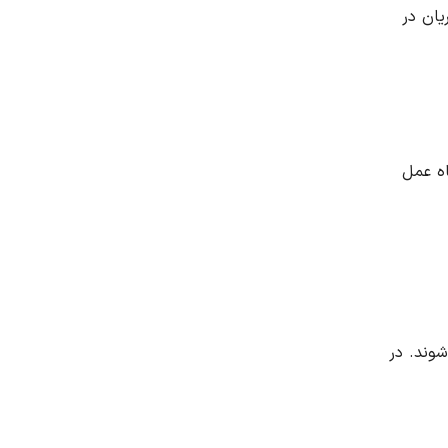
یان در
اه عمل
شوند. در