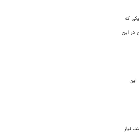
یکی که
 در این
 این
، نیاز