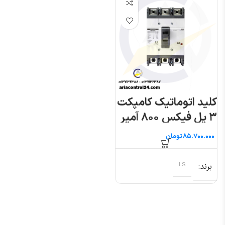
کلید اتوماتیک کامپکت
۳ پل فیکس ۸۰۰ آمپر
(متاسول) ال اس
تومان
برند
LS