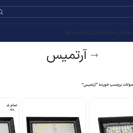
0
۰
تومان
تمام ش
ده