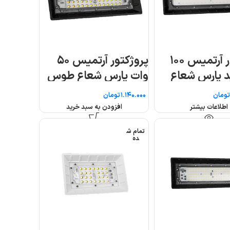
س ۵۰
وس