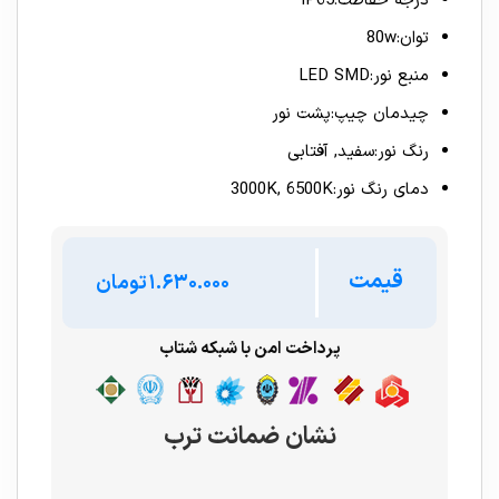
درجه حفاظت:IP65
توان:80w
منبع نور:LED SMD
چیدمان چیپ:پشت نور
رنگ نور:سفید, آفتابی
دمای رنگ نور:3000K, 6500K
قیمت
تومان
پرداخت امن با شبکه شتاب
نشان ضمانت ترب