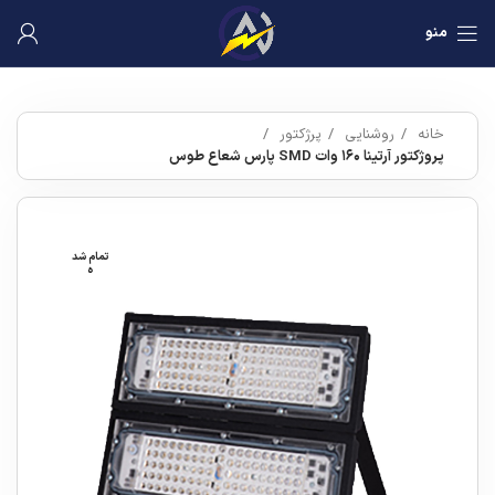
منو
خانه
روشنایی
پرژکتور
پروژکتور آرتینا ۱۶۰ وات SMD پارس شعاع طوس
تمام شد
ه