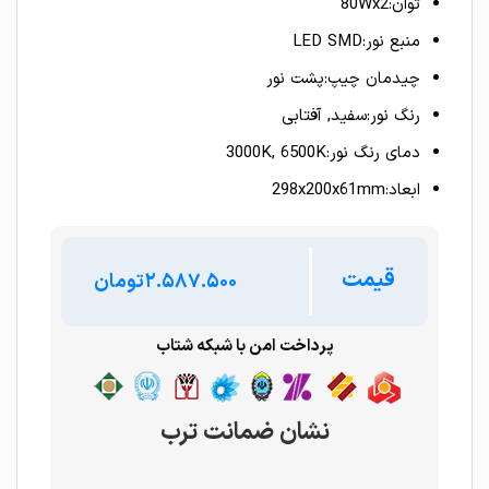
توان:80Wx2
منبع نور:LED SMD
چیدمان چیپ:پشت نور
رنگ نور:سفید, آفتابی
دمای رنگ نور:3000K, 6500K
ابعاد:298x200x61mm
قیمت
تومان
پرداخت امن با شبکه شتاب
نشان ضمانت ترب