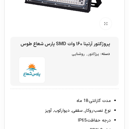
برای بزرگنمایی کلیک کنید
پروژکتور آرتینا ۱۶۰ وات SMD پارس شعاع طوس
دسته:
پرژکتور
,
روشنایی
مدت گارانتی:18 ماه
نوع نصب:روکار, سقفی, دیوارکوب, آویز
درجه حفاظت:IP65