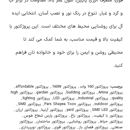
قوی، مصرف انرژی پایین، طول عمر بالا، مقاومت در برابر آب
و گرد و غبار، تنوع در رنگ نور و نصب آسان، انتخابی ایده
آل برای روشنایی محیط های مختلف است. این پروژکتور با
کیفیت بالا و قیمت مناسب، به شما کمک می کند تا
محیطی روشن و ایمن را برای خود و خانواده تان فراهم
کنید.
برچسب:
پروژکتور 160 وات
,
پروژکتور 160W
,
پروژکتور affordable
,
پروژکتور Artina
,
پروژکتور building
,
پروژکتور garden
,
پروژکتور high
quality
,
پروژکتور industrial
,
پروژکتور LED
,
پروژکتور lighting
,
پروژکتور outdoor
,
پروژکتور Pars Shayea Toos
,
پروژکتور SMD
,
پروژکتور SMD LED
,
پروژکتور yard
,
پروژکتور آرتینا
,
پروژکتور ارزان
,
پروژکتور با کیفیت
,
پروژکتور باغ
,
پروژکتور پارس شعاع طوس
,
پروژکتور حیاط
,
پروژکتور روشنایی
,
پروژکتور ساختمان
,
پروژکتور
صنعتی
,
پروژکتور فضای باز
,
پروژکتور قوی
,
پروژکتور نورپردازی
,