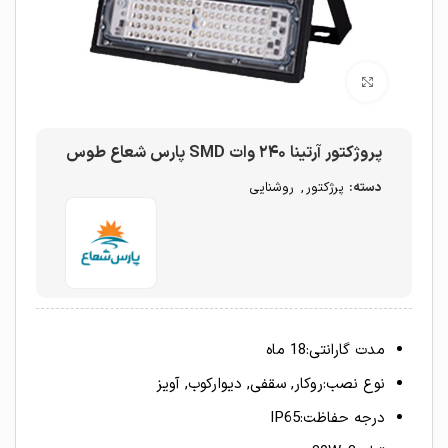
برای بزرگنمایی کلیک کنید
پروژکتور آرتینا ۲۴۰ وات SMD پارس شعاع طوس
دسته:
پرژکتور
,
روشنایی
مدت گارانتی:18 ماه
نوع نصب:روکار, سقفی, دیوارکوب, آویز
درجه حفاظت:IP65