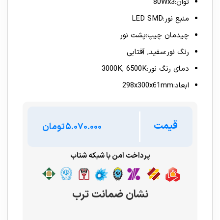
توان:80Wx3
منبع نور:LED SMD
چیدمان چیپ:پشت نور
رنگ نور:سفید, آفتابی
دمای رنگ نور:3000K, 6500K
ابعاد:298x300x61mm
قیمت
تومان
پرداخت امن با شبکه شتاب
نشان ضمانت ترب