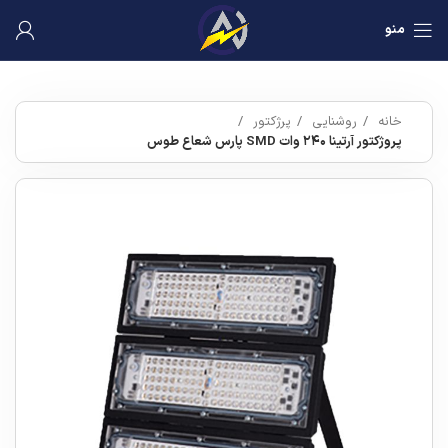
منو
خانه
روشنایی
پرژکتور
پروژکتور آرتینا ۲۴۰ وات SMD پارس شعاع طوس