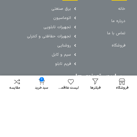
خانه
برق صنعتی
اتوماسیون
درباره ما
تجهیزات تابلویی
تماس با ما
تجهیزات حفاظتی و کنترلی
فروشگاه
روشنایی
سیم و کابل
فریم تابلو
سایر دسته بندی ها
0
خرید کلید اتومات
فروشگاه
فیلترها
لیست علاقمندی
سبد خرید
مقایسه
خرید کنتاکتور
خرید فیوز
مینیاتوری
خرید میکرو
سوئیچ
خرید پدال