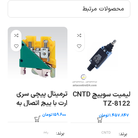
محصولات مرتبط
ترمینال پیچی سری
دا
لیمیت سوییچ CNTD
ارت با پیچ اتصال به
TZ-8122
ریل سایز ۲.۵ رعد
۴۰
تومان
تومان
برند
رعد
ب
برند
CNTD