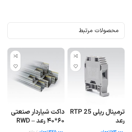
محصولات مرتبط
ترمینال ریلی RTP 25
داکت شیاردار صنعتی
دا
رعد
۶۰*۴۰ رعد – RWD
۶۰
40×۶۰
(