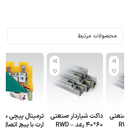
محصولات مرتبط
داکت شیاردار صنعتی
ترمینال پیچی سری
۶۰*۴۰ رعد – RWD
ارت با پیچ اتصال به
رع