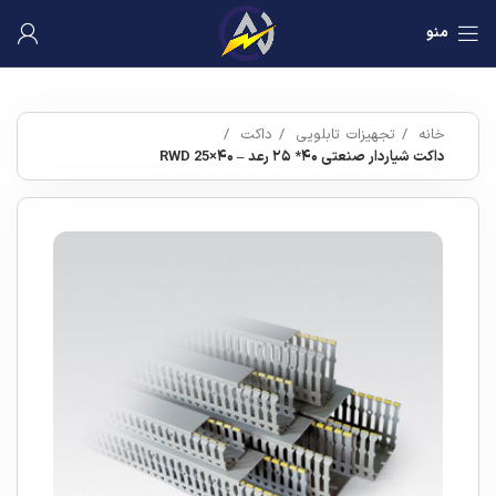
منو
خانه
تجهیزات تابلویی
داکت
داکت شیاردار صنعتی ۴۰* ۲۵ رعد – RWD 25×۴۰