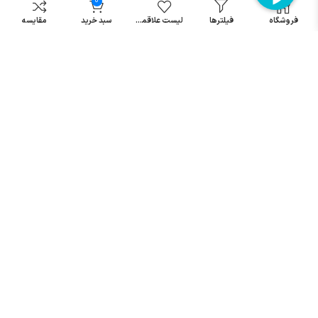
0
مینیاتوری
خرید میکرو
فروشگاه
فیلترها
لیست علاقمندی
سبد خرید
مقایسه
سوئیچ
خرید پدال
صنعتی
تمامی حقوق مطالب و سایت نزد شرکت اریا کنترل میباشد.
© کليه حقوق مادی و معنوی اين سايت متعلق به فروشگاه آریا کنترل ميباشد
| .
. .
|