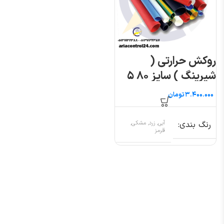
روکش حرارتی (
شیرینگ ) سایز ۸۰ ۵
متری
تومان
رنگ بندی
آبی, زرد, مشکی,
قرمز