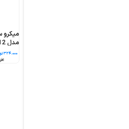
میکرو سوئیچ موژن
میکروسوئیچ فشاری
مدل ME-8112 غلطکی
قرقره دار CM-1308
فشاری
تومان
تومان
افزودن به سبد خرید
افزودن به سبد خرید