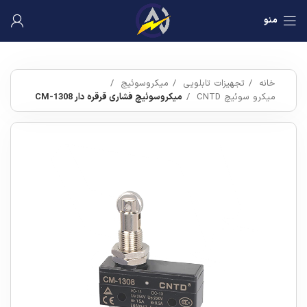
منو
خانه
تجهیزات تابلویی
میکروسوئیچ
میکرو سوئیچ CNTD
میکروسوئیچ فشاری قرقره دار CM-1308