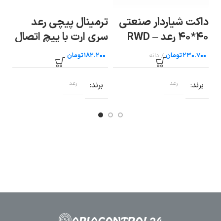
ترمینال پیچی رعد
ترمینال ریلی RTP 2.5
سری ارت با پیچ اتصال
رع
رعد
به ریل سایز ۴ رعد
تومان
تومان
برند
رعد
ب
برند
رعد