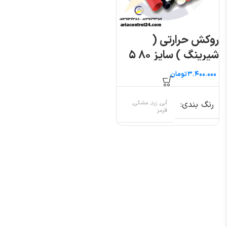
روکش حرارتی (
شیرینگ ) سایز ۸۰ ۵
متری
تومان
رنگ بندی
آبی, زرد, مشکی,
قرمز