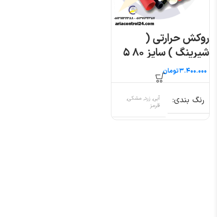
روکش حرارتی (
شیرینگ ) سایز ۸۰ ۵
متری
تومان
رنگ بندی
آبی, زرد, مشکی,
قرمز