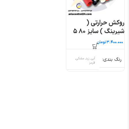
روکش حرارتی (
شیرینگ ) سایز ۸۰ ۵
متری
تومان
رنگ بندی
آبی, زرد, مشکی,
قرمز