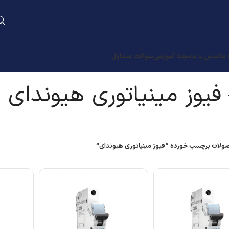
0
۰
تومان
وندای