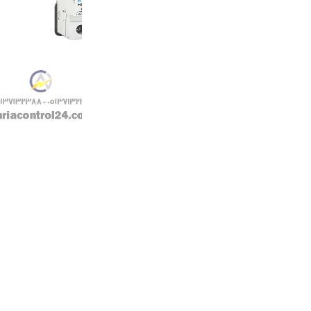
قدرت قطع: 6KA
کد فنی: HYUNDAI HGD 63N 3P-25A
کاربرد: روشنایی – موتوری
تیپ B,C