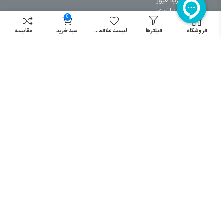
خرید فیوز
مینیاتوری
0
خرید میکرو
فروشگاه
فیلترها
لیست علاقمندی
سبد خرید
مقایسه
سوئیچ
خرید پدال
صنعتی
تمامی حقوق مطالب و سایت نزد شرکت اریا کنترل میباشد.
© کليه حقوق مادی و معنوی اين سايت متعلق به فروشگاه آریا کنترل ميباشد
| .
. .
|