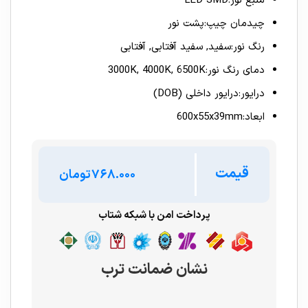
منبع نور:LED SMD
چیدمان چیپ:پشت نور
رنگ نور:سفید, سفید آفتابی, آفتابی
دمای رنگ نور:3000K, 4000K, 6500K
درایور:درایور داخلی (ِDOB)
ابعاد:600x55x39mm
قیمت
تومان
پرداخت امن با شبکه شتاب
نشان ضمانت ترب