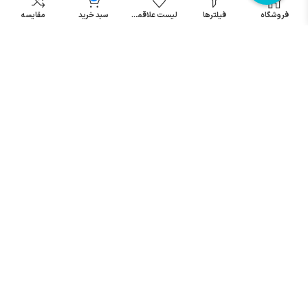
مینیاتوری
فروشگاه
فیلترها
لیست علاقمندی
سبد خرید
مقایسه
خرید میکرو
سوئیچ
خرید پدال
صنعتی
تمامی حقوق مطالب و سایت نزد شرکت اریا کنترل میباشد.
© کليه حقوق مادی و معنوی اين سايت متعلق به فروشگاه آریا کنترل ميباشد
| .
. .
|