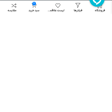
مینیاتوری
0
خرید میکرو
فروشگاه
فیلترها
لیست علاقمندی
سبد خرید
مقایسه
سوئیچ
خرید پدال
صنعتی
تمامی حقوق مطالب و سایت نزد شرکت اریا کنترل میباشد.
© کليه حقوق مادی و معنوی اين سايت متعلق به فروشگاه آریا کنترل ميباشد
| .
. .
|