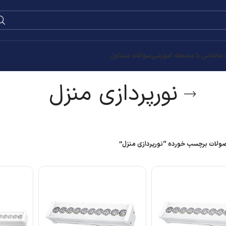
0
۰
تومان
ل