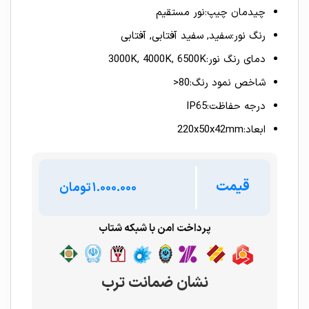
چیدمان چیپ:نور مستقیم
رنگ نور:سفید, سفید آفتابی, آفتابی
دمای رنگ نور:3000K, 4000K, 6500K
شاخص نمود رنگ:80<
درجه حفاظت:IP65
ابعاد:220x50x42mm
قیمت
تومان
پرداخت امن با شبکه شتاب
نشان ضمانت ترب