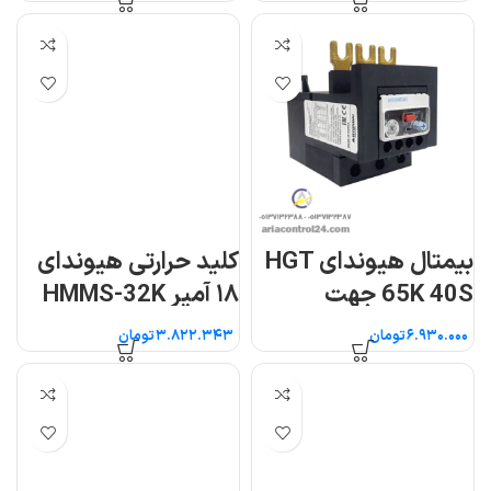
بیمتال هیوندای HGT
کلید حرارتی هیوندای
65K 40S جهت
۱۸ آمپر HMMS-32K
کنتاکتور ۵۰ تا ۶۵ آمپر
تومان
تومان