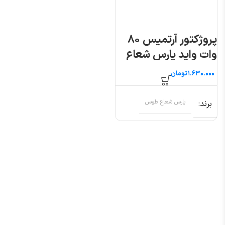
پروژکتور آرتمیس ۸۰
وات واید پارس شعاع
طوس
تومان
برند
پارس شعاع طوس