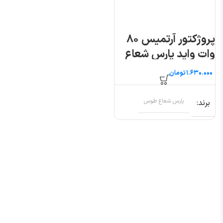
پروژکتور آرتمیس ۸۰
وات واید پارس شعاع
طوس
تومان
برند
پارس شعاع طوس