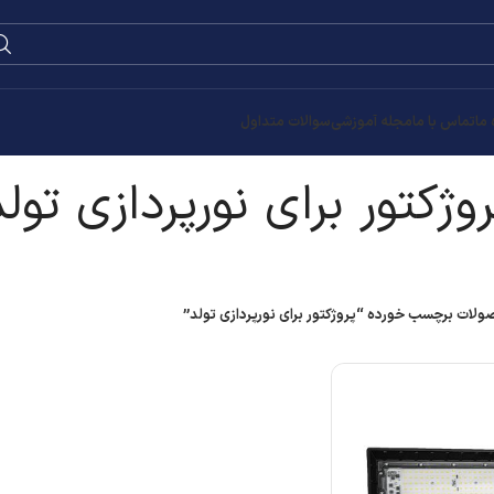
0
۰
تومان
زی تولد