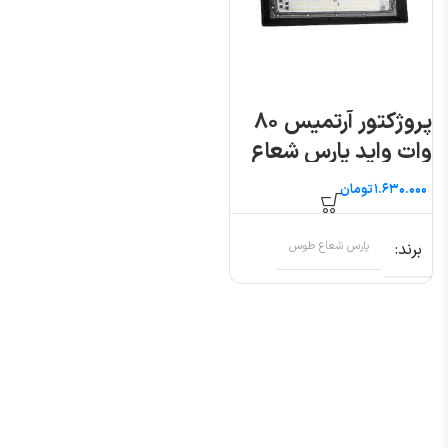
پروژکتور آرتمیس ۸۰
وات واید پارس شعاع
طوس
تومان
برند
پارس شعاع طوس