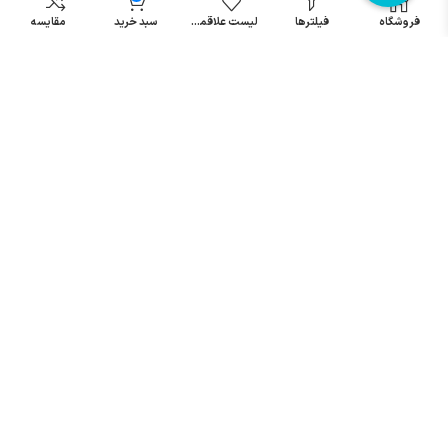
مینیاتوری
فروشگاه
فیلترها
لیست علاقمندی
سبد خرید
مقایسه
خرید میکرو
سوئیچ
خرید پدال
صنعتی
تمامی حقوق مطالب و سایت نزد شرکت اریا کنترل میباشد.
© کليه حقوق مادی و معنوی اين سايت متعلق به فروشگاه آریا کنترل ميباشد
| .
. .
|