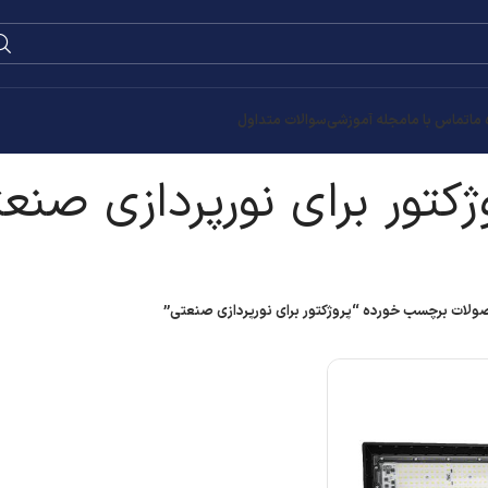
0
۰
تومان
زی صنعتی