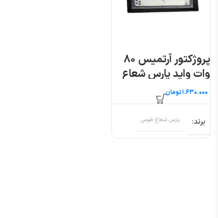
پروژکتور آرتمیس ۸۰
وات واید پارس شعاع
طوس
تومان
برند
پارس شعاع طوس