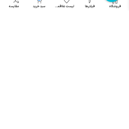
مینیاتوری
فروشگاه
فیلترها
لیست علاقمندی
سبد خرید
مقایسه
خرید میکرو
سوئیچ
خرید پدال
صنعتی
تمامی حقوق مطالب و سایت نزد شرکت اریا کنترل میباشد.
© کليه حقوق مادی و معنوی اين سايت متعلق به فروشگاه آریا کنترل ميباشد
| .
. .
|