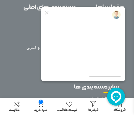
صفحات اصلی
دسته بندی های اصلی
خانه
برق صنعتی
اتوماسیون
درباره ما
تجهیزات تابلویی
تماس با ما
تجهیزات حفاظتی و کنترلی
فروشگاه
روشنایی
سیم و کابل
فریم تابلو
سایر دسته بندی ها
خرید کلید اتومات
0
خرید کنتاکتور
فروشگاه
فیلترها
لیست علاقمندی
سبد خرید
مقایسه
خرید فیوز
مینیاتوری
خرید میکرو
سوئیچ