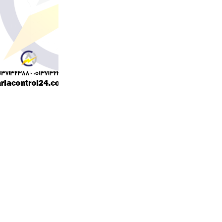
سایز پیچ اتصالی : M12
جنس : آلومینیوم
کشور سازنده : ایران