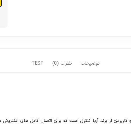
افزودن به سبد خرید
افزودن به لیست علاقمندی ها
مقایسه
T
کابلشو آلومینیوم سایز ۹۵، یک محصول با کیفیت و کاربردی از برند آریا کنترل است که برای اتصال کابل های الکتریکی با سایز ۹۵ میلی متر به تجهیزات الکتریکی مانند