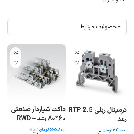
کابلشو سایز 120
محصولات مرتبط
عتی
داکت شیاردار صنعتی
ترمینال پیچی سری
 RWD
۸۰*۴۰ رعد – RWD
ارت با پیچ اتصال به
40×۸۰
ریل سایز ۱۰ رعد
تومان
تومان